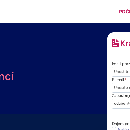
POČ
Kr
Ime i pre
nci
E-mail
*
Zaposlenj
Dajem pri
Pročitaj