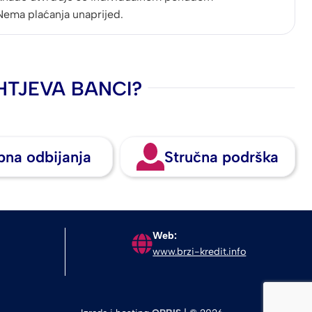
Nema plaćanja unaprijed.
HTJEVA BANCI?
bna odbijanja
Stručna podrška
Web:
www.brzi-kredit.info