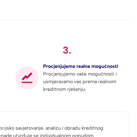
Karmen sve će učiniti da se realizira u
veoma kratkom roku.Preporuke od
srca.
3.
Procjenjujemo realne mogućnosti
Procjenjujemo vaše mogućnosti i
usmjeravamo vas prema realnom
kreditnom rješenju.
cijsko savjetovanje, analizu i obradu kreditnog
knade utvrđuje se individualnom ponudom