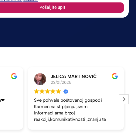
Pošaljite upit
JELICA MARTINOVIĆ
23/01/2025
n❤
Sve pohvale poštovanoj gospođi
Karmen na strpljenju ,svim
informacijama,brzoj
reakciji,komunikativnosti ,znanju te
nadasve ljubaznosti u svakom trenutku
i ono sto se čini nemoguce ,poštovana