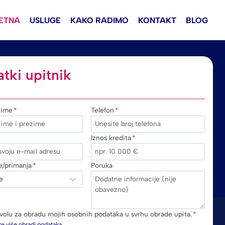
ETNA
USLUGE
KAKO RADIMO
KONTAKT
BLOG
atki upitnik
zime
*
Telefon
*
Iznos kredita
*
e/primanja
*
Poruka
volu za obradu mojih osobnih podataka u svrhu obrade upita.
*
te više obradi podataka.