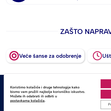
ZAŠTO NAPRAV
Veće šanse za odobrenje
Ušt
Kreditni centar Omicron d.o.o.
Koristimo kolačiće i druge tehnologije kako
Braće Radić 20, Varaždin
bismo vam pružili najbolje korisničko iskustvo.
Možete ih odabrati ili odbiti u
postavkama kolačića
.
P