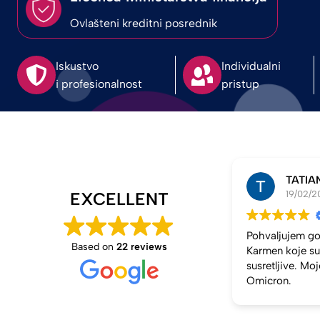
Ovlašteni kreditni posrednik
Iskustvo
Individualni
i profesionalnost
pristup
TATIAN
19/02/2
EXCELLENT
Pohvaljujem go
Based on
22 reviews
Karmen koje su 
susretljive. Mo
Omicron.