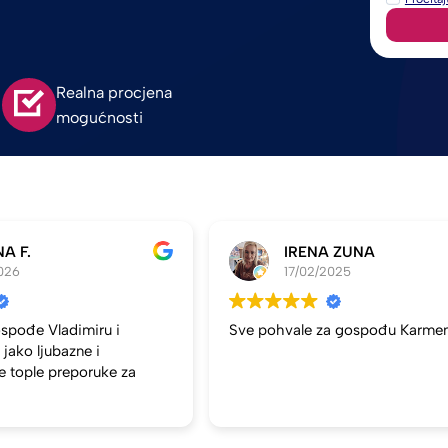
Realna procjena
mogućnosti
A F.
IRENA ZUNA
026
17/02/2025
spođe Vladimiru i
Sve pohvale za gospođu Karme
jako ljubazne i
je tople preporuke za