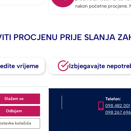
nakon početne procjene. 
ITI PROCJENU PRIJE SLANJA ZA
edite vrijeme
Izbjegavajte nepotre
Slažem se
OIB
Telefon:
65880854546
098 482 001
Odbijam
098 267 696
ostavke kolačića